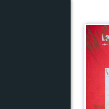
Mylou
photographe
Accueil
Portfolio
Avis Clients
À Propos
Accès Client
Tarifs
Contact