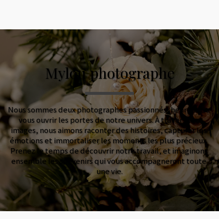
Mylou photographe
Mylou photographe
Nous sommes deux photographes passionnés, heureux de 
vous ouvrir les portes de notre univers. À travers nos 
images, nous aimons raconter des histoires, capturer les 
émotions et immortaliser les moments les plus précieux. 
Prenez le temps de découvrir notre travail, et imaginons 
ensemble les souvenirs qui vous accompagneront toute 
une vie.