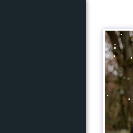
Mylou
photographe
Accueil
Portfolio
Avis Clients
À Propos
Accès Client
Tarifs
Contact